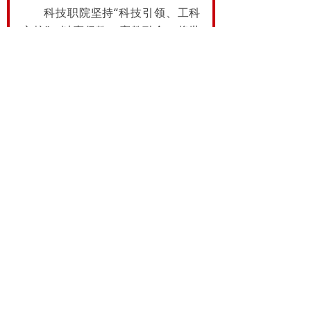
科技职院坚持“科技引领、
工科
立校”，以赛促教、赛教融合，将世
赛标准转化为教学资源；备赛期间
师生同心、精准实训，锤炼技能与
职业素养；深耕产教融合，对接头
部企业引入行业新技术，此次佳绩
是教学改革与人才培养成果的集中
体现。
本次大赛是两校办学成果的集
中检阅，更是深耕职业教育、培育
高技能人才的生动实践。未来，中
侨大学将持续深化产教融合与跨学
科协同，优化人才培养，助力区域
产业升级；科技职院将坚守工科特
色，完善人才培养体系，为上海先
进制造业输送更多能工巧匠。